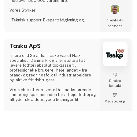
med over 500.000 varenumre.
Vores Styrker:
• Teknisk support: Ekspertrådgivning og
1 kontakt­
support.
personer
• Omfattende sortiment: Alt hvad du behøver
på ét sted.
• Hurtig Levering: Tid og sikkerhed er vores
Tasko ApS
prioritet.
• 24/7 Shopping: Tilgængelig via webshop og
Kramp-app.
I mere end 25 år har Tasko været Haix-
specialist i Danmark, og vi er stolte af at
Hos Kramp Danmark er vi engagerede i at
levere fodtøj i absolut topklasse til
opbygge gode relationer og sætte kunden i
professionelle brugere i hele landet – fra
første række. Vores mål er at gøre det nemt
brand- og redningsfolk til industriarbejdere
for dig at drive forretning, så
og aktive fritidsbrugere.
Direkte
kontakt
Vi stræber efter at være Danmarks førende
samarbejdspartner inden for arbejdsfodtøj og
tilbyder skræddersyede løsninger til
Møde­booking
virksomheder i alle størrelser. Med vores
ortopædisk korrekte kvalitetsprodukter,
produceret af førsteklasses materialer og
den nyeste teknologi, får du både langvarig
komfort og ekstraordinære funktionelle
keyboard_arrow_up
4 opslag
egenskaber.
1 kontakt­
seneste fra 12. september 2025
personer