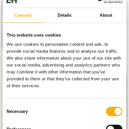
inden for
Arbejds- og
Consent
Details
About
sikkerhedsbeklædning
Se profiler på alle de virksomheder der
This website uses cookies
har tilvalgt
We use cookies to personalise content and ads, to
interesseområdet Arbejds- og
provide social media features and to analyse our traffic.
sikkerhedsbeklædning
We also share information about your use of our site with
our social media, advertising and analytics partners who
may combine it with other information that you’ve
provided to them or that they’ve collected from your use
of their services.
Consent
Necessary
Selection