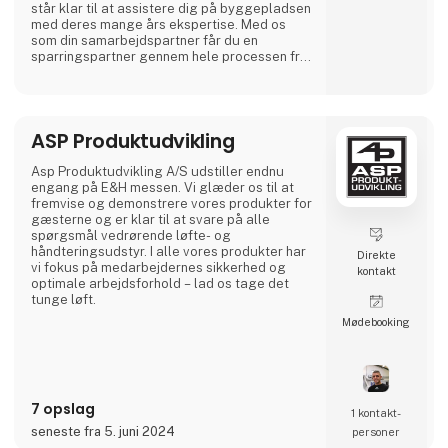
står klar til at assistere dig på byggepladsen
med deres mange års ekspertise. Med os
som din samarbejdspartner får du en
sparringspartner gennem hele processen fra
planlægning til udførelse. Vi sikrer også
service og reparation af både maskiner og
måleinstrumenter, så din byggeplads altid
fungerer optimalt.
ASP Produktudvikling
Hos 3Aktive får du både et stort udvalg af
værktøj samt maskiner og den nødvendige
Asp Produktudvikling A/S udstiller endnu
professio
engang på E&H messen. Vi glæder os til at
fremvise og demonstrere vores produkter for
gæsterne og er klar til at svare på alle
spørgsmål vedrørende løfte- og
håndteringsudstyr. I alle vores produkter har
Direkte
vi fokus på medarbejdernes sikkerhed og
kontakt
optimale arbejdsforhold – lad os tage det
tunge løft.
Møde­booking
Asp Produktudvikling A/S er en mindre
virksomhed med 7 medarbejdere og har siden
1994 udviklet og produceret løfte- og
håndteringsudstyr til alle former for opgaver.
Vi producerer på eget værksted i Aars og
7 opslag
køre rundt i hele landet og fremviser vores
1 kontakt­
produkter.
seneste fra 5. juni 2024
personer