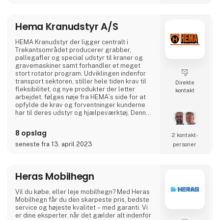
Hema Kranudstyr A/S
HEMA Kranudstyr der ligger centralt i
Trekantsområdet producerer grabber,
pallegafler og special udstyr til kraner og
gravemaskiner samt forhandler et meget
stort rotator program. Udviklingen indenfor
transport sektoren, stiller hele tiden krav til
Direkte
fleksibilitet, og nye produkter der letter
kontakt
arbejdet, følges nøje fra HEMA`s side for at
opfylde de krav og forventninger kunderne
har til deres udstyr og hjælpeværktøj. Denne
opmærksomhed gør også, at HEMA i mange
situationer er med når kunderne skal finde
8 opslag
2 kontakt­
specielle løsninger til deres godshåndtering i
forbindelse med de mange transport
seneste fra 13. april 2023
personer
opgaver. HEMA Kranudstyr produceres på
basis af en bred serie
Heras Mobilhegn
Vil du købe, eller leje mobilhegn? Med Heras
Mobilhegn får du den skarpeste pris, bedste
service og højeste kvalitet – med garanti. Vi
er dine eksperter, når det gælder alt indenfor