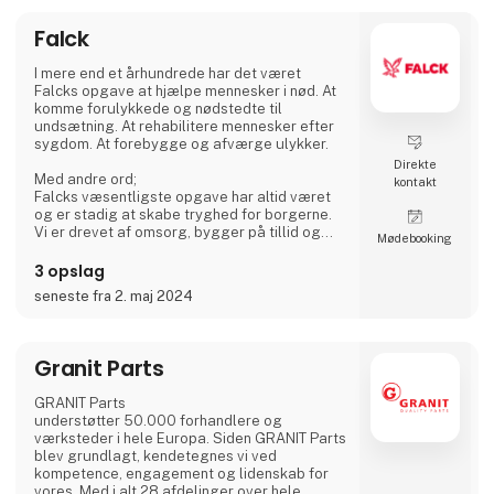
Falck
I mere end et århundrede har det været
Falcks opgave at hjælpe mennesker i nød. At
komme forulykkede og nødstedte til
undsætning. At rehabilitere mennesker efter
sygdom. At forebygge og afværge ulykker.
Direkte
Med andre ord;
kontakt
Falcks væsentligste opgave har altid været
og er stadig at skabe tryghed for borgerne.
Vi er drevet af omsorg, bygger på tillid og
Møde­booking
sammen skaber vi mere værdi.
3 opslag
seneste fra 2. maj 2024
Granit Parts
GRANIT Parts
understøtter 50.000 forhandlere og
værksteder i hele Europa. Siden GRANIT Parts
blev grundlagt, kendetegnes vi ved
kompetence, engagement og lidenskab for
vores. Med i alt 28 afdelinger over hele