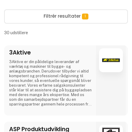
Filtrér resultater
1
30
udstillere
3Aktive
3Aktive er din pålidelige leverandør af
værktøj og maskiner til bygge- og
anlægsbranchen. Derudover tilbyder vi altid
kompetent og professionel rådgivning til
vores kunder, så eventuelle spørgsmål bliver
besvaret. Vores erfarne salgskonsulenter
står klar til at assistere dig på byggepladsen
med deres mange års ekspertise. Med os
som din samarbejdspartner får du en
sparringspartner gennem hele processen fra
planlægning til udførelse. Vi sikrer også
service og reparation af både maskiner og
måleinstrumenter, så din byggeplads altid
fungerer optimalt.
ASP Produktudvikling