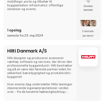
mobilhegn, porte og tilbehør til
byggepladser, infrastruktur, offentlige
Direkte
instanser og events.
kontakt
1 opslag
3 kontakt­
seneste fra 23. maj 2024
personer
Hilti Danmark A/S
Hilti designer og producerer avanceret
værktøj, software og services, der driver den
professionelle byggeindustri. Hilti bestræber
sig på at være den førende partner inden for
sikkerhed, bæredygtighed og produktivitet i
byggeriet.
Hver eneste dag understøtter Hiltis løsninger
imponerende ingeniørpræstationer verden
over – fra de berømte højhastighedstog i
Japan, til tunneller dybt nede under nogle af
de største byer i verden.