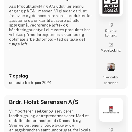
Hos 3Aktive får du både et stort udvalg af
værktøj samt maskiner og den nødvendige
Asp Produktudvikling A/S udstiller endnu
professio
engang på E&H messen. Vi glæder os til at
fremvise og demonstrere vores produkter for
gæsterne og er klar til at svare på alle
spørgsmål vedrørende løfte- og
håndteringsudstyr. I alle vores produkter har
Direkte
vi fokus på medarbejdernes sikkerhed og
kontakt
optimale arbejdsforhold – lad os tage det
tunge løft.
Møde­booking
Asp Produktudvikling A/S er en mindre
virksomhed med 7 medarbejdere og har siden
1994 udviklet og produceret løfte- og
håndteringsudstyr til alle former for opgaver.
Vi producerer på eget værksted i Aars og
7 opslag
køre rundt i hele landet og fremviser vores
1 kontakt­
produkter.
seneste fra 5. juni 2024
personer
Vi specialproducerer også efter kunders øns
Brdr. Holst Sørensen A/S
Vi importerer, sælger og servicerer
landbrugs- og entreprenørmaskiner. Med et
omfattende forhandlernet i Danmark og
Sverige betjener vi både bygge- og
anlægsbranchen samt landbruget, fra lokale