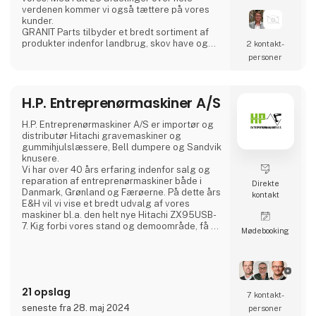
verdenen kommer vi også tættere på vores
kunder.
GRANIT Parts tilbyder et bredt sortiment af
produkter indenfor landbrug, skov have og
2 kontakt­
park, entreprenør og industribranchen.
personer
Med europas største lager og en hurtig
logistik har du adgang til mere end 300.000
varer som vi levere til næste dag inden kl.
H.P. Entreprenørmaskiner A/S
7:00
H.P. Entreprenørmaskiner A/S er importør og
distributør Hitachi gravemaskiner og
gummihjulslæssere, Bell dumpere og Sandvik
knusere.
Vi har over 40 års erfaring indenfor salg og
reparation af entreprenørmaskiner både i
Direkte
Danmark, Grønland og Færøerne. På dette års
kontakt
E&H vil vi vise et bredt udvalg af vores
maskiner bl.a. den helt nye Hitachi ZX95USB-
7. Kig forbi vores stand og demoområde, få en
Møde­booking
snak med en af vores sælgere, der kan
hjælpe med at finde den helt rigtige maskine
til dig.
21 opslag
7 kontakt­
seneste fra 28. maj 2024
personer