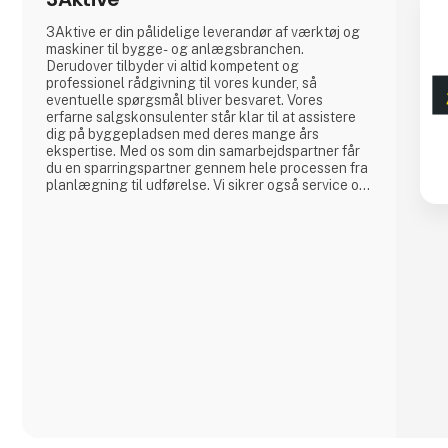
3Aktive er din pålidelige leverandør af værktøj og
maskiner til bygge- og anlægsbranchen.
Derudover tilbyder vi altid kompetent og
professionel rådgivning til vores kunder, så
eventuelle spørgsmål bliver besvaret. Vores
erfarne salgskonsulenter står klar til at assistere
dig på byggepladsen med deres mange års
ekspertise. Med os som din samarbejdspartner får
du en sparringspartner gennem hele processen fra
planlægning til udførelse. Vi sikrer også service og
reparation af både maskiner og måleinstrumenter,
så din byggeplads altid fungerer optimalt.Hos
3Aktive får du både et stort udvalg af værktøj samt
maskiner og den nødvendige professionell