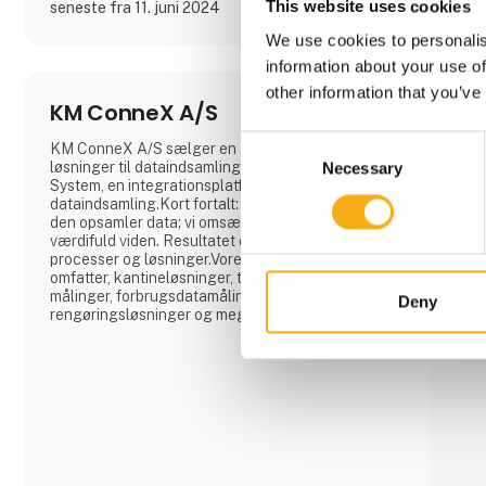
This website uses cookies
seneste fra 11. juni 2024
We use cookies to personalis
information about your use of
other information that you’ve
KM ConneX A/S
Consent
KM ConneX A/S sælger en af de mest fleksible
løsninger til dataindsamling på markedet, Oak
Necessary
Selection
System, en integrationsplatform til
dataindsamling.Kort fortalt: vi monterer en sensor;
den opsamler data; vi omsætter dataene til
værdifuld viden. Resultatet er forbedrede
processer og løsninger.Vores produktportefølje
omfatter, kantineløsninger, temperatur- og niveau
målinger, forbrugsdatamålinger,
Deny
rengøringsløsninger og meget mere.