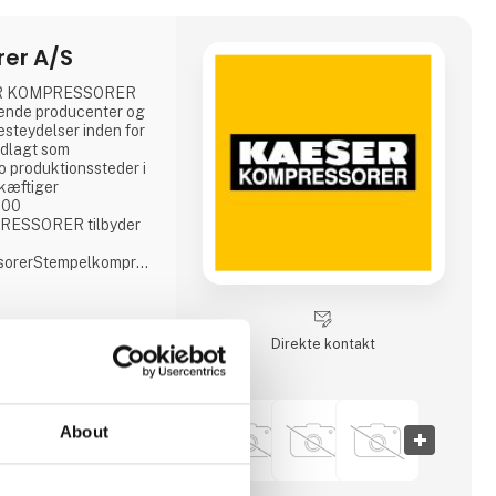
er A/S
SER KOMPRESSORER
rende producenter og
esteydelser inden for
ndlagt som
to produktionssteder i
kæftiger
000
RESSORER tilbyder
sorerStempelkompressorerTransportable
yringssystemerVakuumpumperBlæsereFiltreTørrereTrykluftværktøj
nlægningTryklufts-
akt (driftsmodeller
irk
Direkte kontakt
About