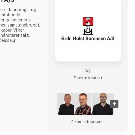
cerer landbrugs- og
omfattende
erige betjener vi
en samt landbruget,
skaber. Vi har
 håndterer salg,
delssalg.
Direkte kontakt
4 kontakt­personer