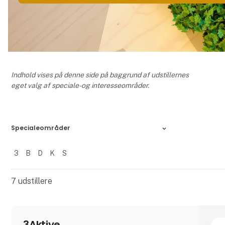
Indhold vises på denne side på baggrund af udstillernes
eget valg af speciale- og interesseområder.
Specialeområder
3
B
D
K
S
Filtrer resultater
7
udstillere
3Aktive