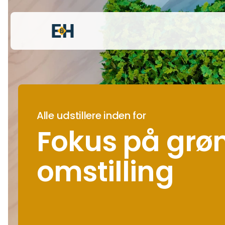
Alle udstillere inden for
Fokus på grø
omstilling