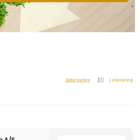
Gittervisning
Listevisning
n A/S