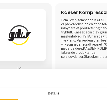
Kaeser Kompressor
Familievirksomheden KAE
er på verdensplan en af de fø
udbydere af produkter og tjen
trykluft. Kaeser, som blev gru
maskinfabrik i 1919, har i dag 
Tyskland. På verdensplan bes
virksomheden rundt regnet 7
medarbejdere.KAESER KOMP
følgende produkter og
serviceydelser:Skruekompres
mobilkompressorerTrykluftst
og tilbehørRådgivning og pla
behovsanalyseEntreprisekontr
for trykluftstationer)Service V
Direkte kontakt
Details
13 opslag