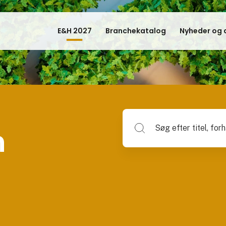
E&H 2027
Branchekatalog
Nyheder og a
Søg efter titel, forhandlerna
n