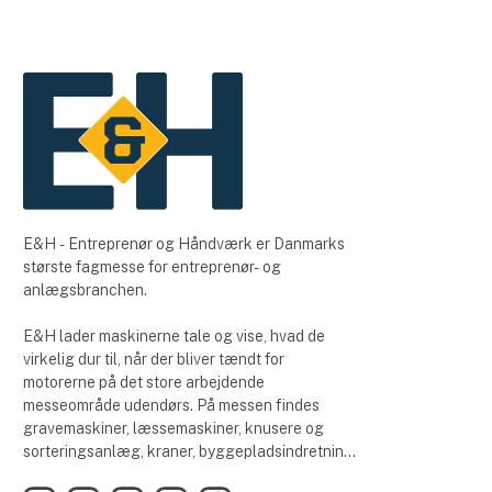
E&H - Entreprenør og Håndværk er Danmarks
største fagmesse for entreprenør- og
anlægsbranchen.
E&H lader maskinerne tale og vise, hvad de
virkelig dur til, når der bliver tændt for
motorerne på det store arbejdende
messeområde udendørs. På messen findes
gravemaskiner, læssemaskiner, knusere og
sorteringsanlæg, kraner, byggepladsindretning,
vejmateriel, værktøj, laserudstyr, tilbehør og