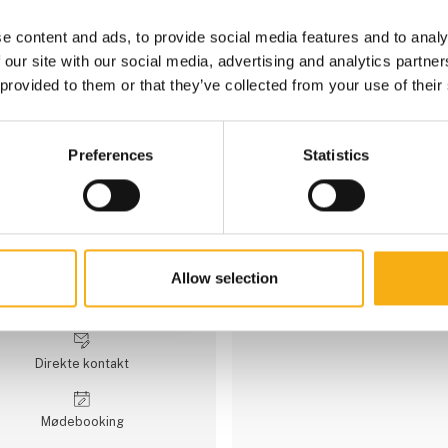
seneste fra 25. september 2
1 kontakt­personer
e content and ads, to provide social media features and to analy
 our site with our social media, advertising and analytics partn
 provided to them or that they’ve collected from your use of their
Scantruck A/S
Scantruck A/S er Danmarks st
entreprenørmateriel, teleskop
Preferences
Statistics
vil ikke bare være de største,
position på markedet forpligte
vi stenhårdt på at levere effek
kvalitetsmaskiner og professio
entreprenør- og byggebranche
landbruget.Scantruck A/S er e
Virksomheden blev grundlagt
Allow selection
forhold. Siden dengang er det
er en del af NCN-gruppen og e
N.C. Nielsen A/S, der er lande
af gaffeltruck, terminaltraktor
transportmateriel.Du kender s
Direkte kontakt
Møde­booking