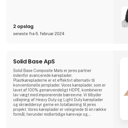
2 opslag
seneste fra 6. februar 2024
Solid Base ApS
Solid Base Composite Mats er jeres partner
indenfor avancerede køreplader.
Plastkørepladerne er et effektivt alternativ til
konventionelle jernplader. Vores køreplader, som er
lavet af 100% genanvendeligt HDPE, kombinerer
lav vægt med imponerende bæreevne. Vi tilbyder
udlejning af Heavy Duty og Light Duty køreplader
og skræddersyr gerne en totalløsning til jeres
projekt. Vores køreplader er velegnede til en række
formål, herunder midlertidige køreveje og
byggepladsindretninger, flydende platforme samt
events.