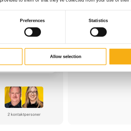
Granit Parts
Preferences
Statistics
GRANIT Partsunderstøtter 50
værksteder i hele Europa. Si
blev grundlagt, kendetegnes 
engagement og lidenskab for v
afdelinger over hele verdene
tættere på vores kunder.GRANI
bredt sortiment af produkter i
Allow selection
skov have og park, entreprenø
industribranchen.Med europas
hurtig logistik har du adgang
varer som vi levere til næste d
2 kontakt­personer