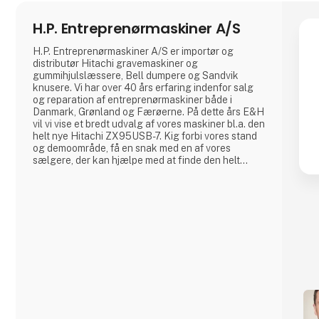
H.P. Entreprenørmaskiner A/S
H.P. Entreprenørmaskiner A/S er importør og
distributør Hitachi gravemaskiner og
gummihjulslæssere, Bell dumpere og Sandvik
knusere. Vi har over 40 års erfaring indenfor salg
og reparation af entreprenørmaskiner både i
Danmark, Grønland og Færøerne. På dette års E&H
vil vi vise et bredt udvalg af vores maskiner bl.a. den
helt nye Hitachi ZX95USB-7. Kig forbi vores stand
og demoområde, få en snak med en af vores
sælgere, der kan hjælpe med at finde den helt
rigtige maskine til dig.