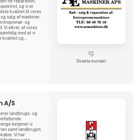
en for reparation.
pektret, og vi er
dste kvalitet til vores
 og salg af maskiner,
 entreprenør- og
 Vi sikrer, at vores
samtidig med at vi
r kvalitet og
er har behov for
. Vores erfarne
den for både
Direkte kontakt
n A/S
cerer landbrugs- og
omfattende
erige betjener vi
en samt landbruget,
skaber. Vi har
 håndterer salg,