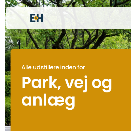
Alle udstillere inden for
Park, vej og
anlæg