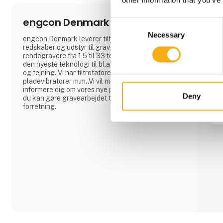
engcon Denmark A/S
Consent
Necessary
Selection
engcon Denmark leverer tiltrotatorer, hurtigskift,
redskaber og udstyr til gravemaskiner og
rendegravere fra 1,5 til 33 tons i vægt.engcon har
den nyeste teknologi til bl.a. gravning, jordflytning,
og fejning. Vi har tiltrotatorer, skovle,
pladevibratorer m.m..Vi vil med glæde vise og
informere dig om vores nye produkter og hvordan
Deny
du kan gøre gravearbejdet til en effektiv og sikker
forretning.