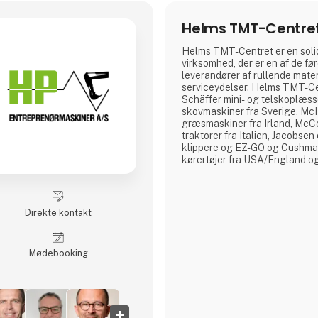
Helms TMT-Centret
Helms TMT-Centret er en sol
virksomhed, der er en af de fø
leverandører af rullende mater
serviceydelser. Helms TMT-Cen
Schäffer mini- og telskoplæs
skovmaskiner fra Sverige, Mc
græsmaskiner fra Irland, McC
traktorer fra Italien, Jacobs
klippere og EZ-GO og Cushman
kørertøjer fra USA/England o
fra Sydkorea. Det er fortrinsvis
landbrug, skov, bygge- og an
grønne sektor samt kommune
Centret beskæftiger sig med : 
Direkte kontakt
maskiner * Salg af rese
Møde­booking