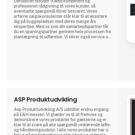
Derudover tilbyder vi altid kompetent og
professionel rådgivning til vores kunder, så
eventuelle spørgsmål bliver besvaret. Vores
erfarne salgskonsulenter står klar til at assistere
dig på byggepladsen med deres mange års
ekspertise. Med os som din samarbejdspartner får
du en sparringspartner gennem hele processen fra
planlægning til udførelse. Vi sikrer også service og
reparation af både maskiner og måleinstrumenter,
så din byggeplads altid fungerer optimalt.Hos
3Aktive får du både et stort udvalg af værktøj samt
maskiner og den nødvendige professionell
ASP Produktudvikling
Asp Produktudvikling A/S udstiller endnu engang
på E&H messen. Vi glæder os til at fremvise og
demonstrere vores produkter for gæsterne og er
klar til at svare på alle spørgsmål vedrørende løfte-
og håndteringsudstyr. I alle vores produkter har vi
fokus på medarbejdernes sikkerhed og optimale