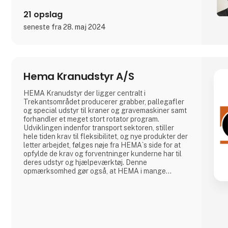
21 opslag
seneste fra 28. maj 2024
Hema Kranudstyr A/S
HEMA Kranudstyr der ligger centralt i
Trekantsområdet producerer grabber, pallegafler
og special udstyr til kraner og gravemaskiner samt
forhandler et meget stort rotator program.
Udviklingen indenfor transport sektoren, stiller
hele tiden krav til fleksibilitet, og nye produkter der
letter arbejdet, følges nøje fra HEMA`s side for at
opfylde de krav og forventninger kunderne har til
deres udstyr og hjælpeværktøj. Denne
opmærksomhed gør også, at HEMA i mange
situationer er med når kunderne skal finde
specielle løsninger til deres godshåndtering i
forbindelse med de mange transport opgaver.
HEMA Kranudstyr produceres på basis af en bred
serie