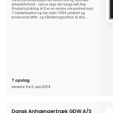
arbejdsforhold – lad os tage det tunge løft.Asp
Produktudvikling A/S er en mindre virksomhed med
7 medarbejdere og har siden 1994 udviklet og
produceret løfte- og håndteringsudstyr til alle
former for opgaver. Vi producerer på eget værksted
i Aars og køre rundt i hele landet og fremviser vores
produkter.Vi specialproducerer også efter kunders
ønsker.På E
7 opslag
seneste fra 5. juni 2024
Dansk Anhængertræk GDW A/S