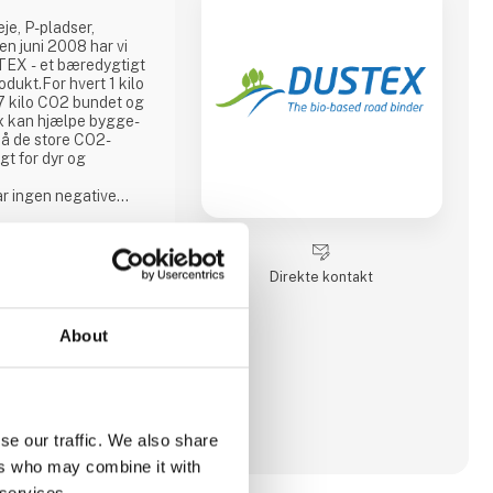
je, P-pladser,
n juni 2008 har vi
TEX - et bæredygtigt
odukt.For hvert 1 kilo
7 kilo CO2 bundet og
ex kan hjælpe bygge-
nå de store CO2-
gt for dyr og
r ingen negative
ustex er biologisk
t brugt i
støvbindingsmiddel.
Direkte kontakt
About
se our traffic. We also share
ers who may combine it with
 services.