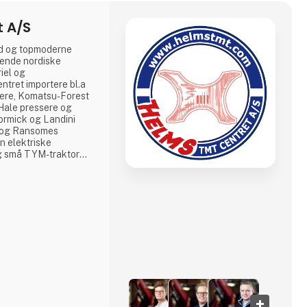
 A/S
id og topmoderne
rende nordiske
iel og
tret importere bl.a
sere, Komatsu-Forest
Hale pressere og
ormick og Landini
en og Ransomes
 elektriske
g små TYM-traktorer
 maskiner til
lægsområdet, den
r. Helms TMT-
* Salg og import af