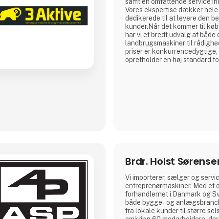
samt en omfattende service ind
Vores ekspertise dækker hele s
dedikerede til at levere den be
kunder.Når det kommer til køb
har vi et bredt udvalg af både
landbrugsmaskiner til rådighed.
priser er konkurrencedygtige, 
opretholder en høj standard fo
pålidelighed.Hvis dine maskin
reparation, kan du stole på os
teknikere er specialiserede in
entreprenør- og landbr
Brdr. Holst Sørense
Vi importerer, sælger og servi
entreprenørmaskiner. Med et 
forhandlernet i Danmark og Sv
både bygge- og anlægsbranch
fra lokale kunder til større sel
omkring 60 medarbejdere, der