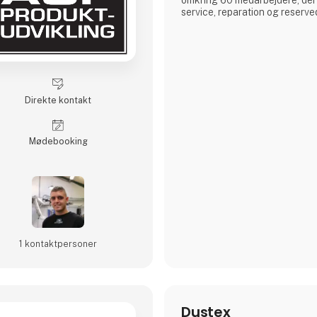
service, reparation og reserve
Direkte kontakt
Møde­booking
1 kontakt­personer
Dustex