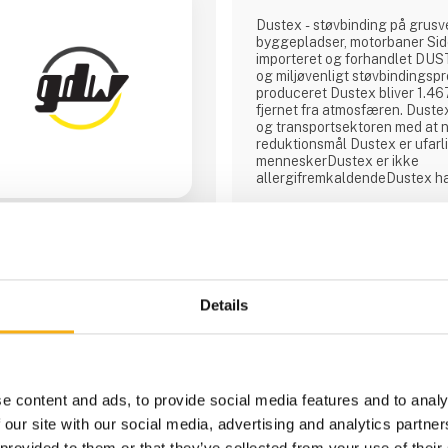
Dustex - støvbinding på grusve
byggepladser, motorbaner Side
importeret og forhandlet DUS
og miljøvenligt støvbindingspr
produceret Dustex bliver 1.46
fjernet fra atmosfæren. Dust
og transportsektoren med at 
reduktionsmål Dustex er ufarli
menneskerDustex er ikke
allergifremkaldendeDustex ha
påvirkninger på vegetationenD
nedbrydeligtDustex har ingen
rustpåvirkningDustex har være
Skandinavien siden 1990 som 
Direkte kontakt
Details
1 kontakt­personer
e content and ads, to provide social media features and to analy
 our site with our social media, advertising and analytics partn
 provided to them or that they’ve collected from your use of their