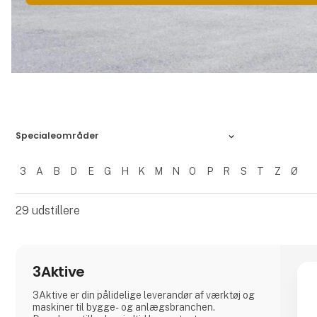
Specialeområder
3
A
B
D
E
G
H
K
M
N
O
P
R
S
T
Z
Ø
Filtrer resultater
29
udstillere
3Aktive
3Aktive er din pålidelige leverandør af værktøj og
maskiner til bygge- og anlægsbranchen.