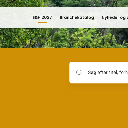
E&H 2027
Branchekatalog
Nyheder og a
Søg efter titel, forhandlerna