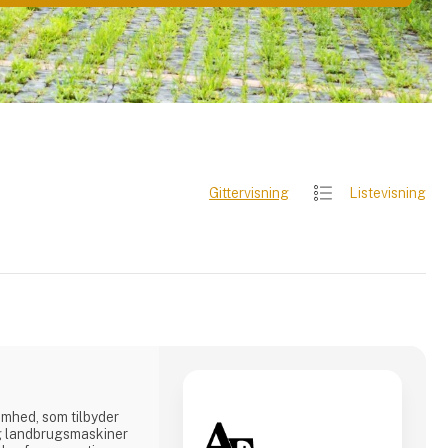
Gittervisning
Listevisning
omhed, som tilbyder
og landbrugsmaskiner