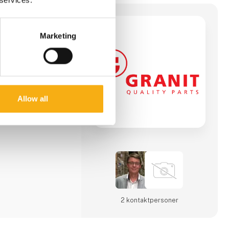
Marketing
.000 forhandlere og
den GRANIT Parts
vi ved kompetence,
ores. Med i alt 28
n kommer vi også
T Parts tilbyder et
ndenfor landbrug,
Allow all
r og
 største lager og en
 til mere end 300.000
ag inden kl. 7:00
2 kontakt­personer