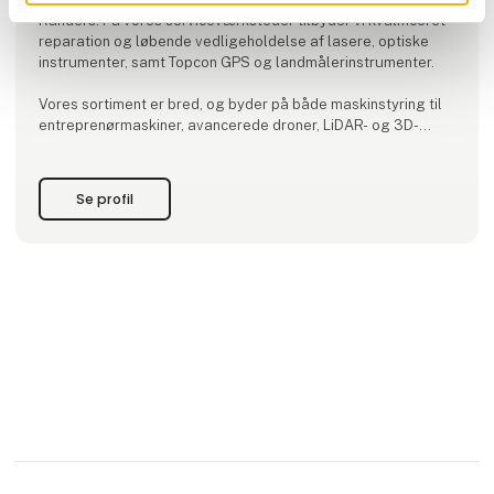
Randers. På vores serviceværksteder tilbyder vi kvalificeret
reparation og løbende vedligeholdelse af lasere, optiske
instrumenter, samt Topcon GPS og landmålerinstrumenter.
Vores sortiment er bred, og byder på både maskinstyring til
entreprenørmaskiner, avancerede droner, LiDAR- og 3D-
scannere, rørlasere og rotationslasere, nivelleringsudstyr,
landmålingsudstyr, GPS/GNS
Se profil