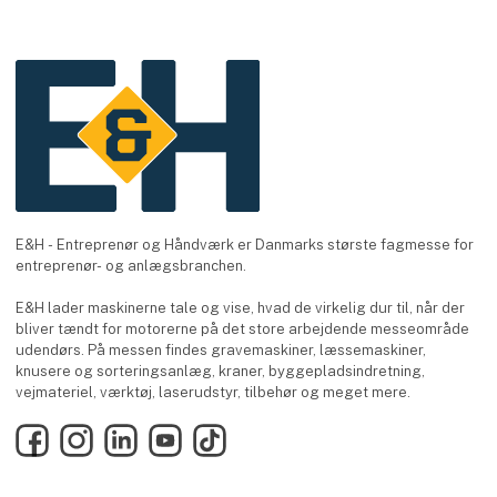
E&H - Entreprenør og Håndværk er Danmarks største fagmesse for
entreprenør- og anlægsbranchen.
E&H lader maskinerne tale og vise, hvad de virkelig dur til, når der
bliver tændt for motorerne på det store arbejdende messeområde
udendørs. På messen findes gravemaskiner, læssemaskiner,
knusere og sorteringsanlæg, kraner, byggepladsindretning,
vejmateriel, værktøj, laserudstyr, tilbehør og meget mere.
Facebook
Instagram
LinkedIn
YouTube
TikTok