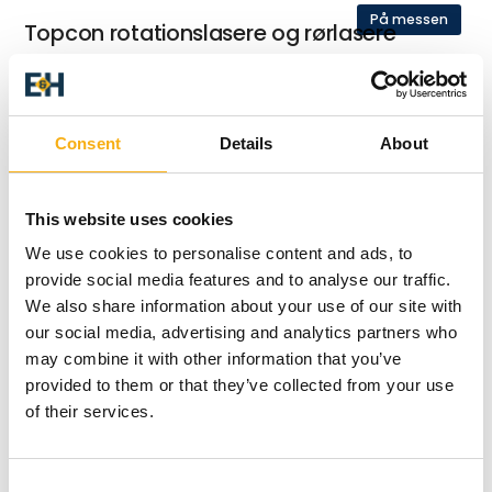
På messen
Topcon rotationslasere og rørlasere
På messen
CHCNAV Apache USV dronebåde
Consent
Details
About
This website uses cookies
På messen
We use cookies to personalise content and ads, to
CHCNAV NX510 Autostyring
provide social media features and to analyse our traffic.
We also share information about your use of our site with
our social media, advertising and analytics partners who
may combine it with other information that you’ve
provided to them or that they’ve collected from your use
of their services.
Entreprenør & Håndværk 2024
Produktet er medbragt på messen
Dette produkt kan opleves på udstillerens stand på messen
Consent