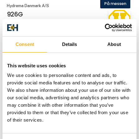
På messen
Hydrema Danmark A/S
926G
Hydrema Danmark A/S
Consent
Details
About
928G
This website uses cookies
På messen
Østli Entreprenørmateriel
We use cookies to personalise content and ads, to
Adler - Fejemaskiner
provide social media features and to analyse our traffic.
We also share information about your use of our site with
our social media, advertising and analytics partners who
På messen
O. Sylvester A/S
may combine it with other information that you’ve
AJCE Hydraulisk nedbrydningsudstyr
provided to them or that they’ve collected from your use
of their services.
På messen
O. Sylvester A/S