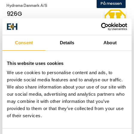
På messen
Hydrema Danmark A/S
926G
Hydrema Danmark A/S
Consent
Details
About
928G
This website uses cookies
På messen
Østli Entreprenørmateriel
We use cookies to personalise content and ads, to
Adler - Fejemaskiner
provide social media features and to analyse our traffic.
We also share information about your use of our site with
our social media, advertising and analytics partners who
På messen
O. Sylvester A/S
may combine it with other information that you’ve
AJCE Hydraulisk nedbrydningsudstyr
provided to them or that they’ve collected from your use
of their services.
På messen
O. Sylvester A/S