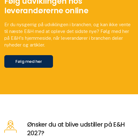
Følg udviklingen hos
leverandørerne online
Er du nysgerrig på udviklingen i branchen, og kan ikke vente
til næste E&H med at opleve det sidste nye? Følg med her
på E&H's hjemmeside, når leverandører i branchen deler
nyheder og artikler.
Følg med her
Ønsker du at blive udstiller på E&H
2027?