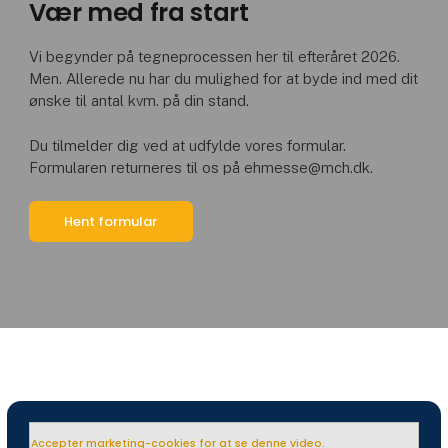
Vær med fra start
Vi begynder på tegneprocessen her til efteråret 2026.
Men. Allerede nu har du mulighed for at byde ind med dit
ønske til antal kvm. på din stand.
Du tilmelder dig ved at udfylde vores formular.
Formularen returneres til os på ehmesse@mch.dk.
Hent formular
Accepter marketing-cookies for at se denne video.