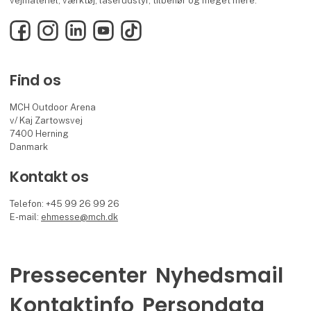
vejmateriel, værktøj, laserudstyr, tilbehør og meget mere.
Facebook
Instagram
LinkedIn
YouTube
TikTok
Find os
MCH Outdoor Arena
v/ Kaj Zartowsvej
7400 Herning
Danmark
Kontakt os
Telefon: +45 99 26 99 26
E-mail:
ehmesse@mch.dk
Pressecenter
Nyhedsmail
Kontaktinfo
Persondata