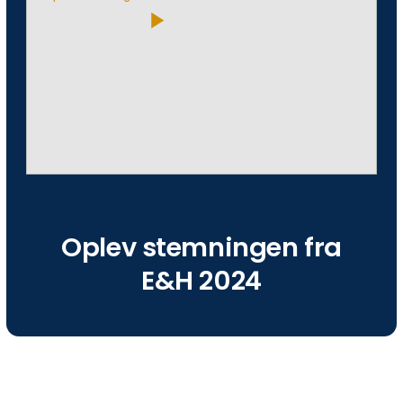
play_arrow
Oplev stemningen fra
E&H 2024