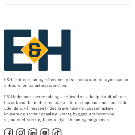
E&H - Entreprenør og Håndværk er Danmarks største fagmesse for
entreprenør- og anlægsbranchen.
E&H lader maskinerne tale og vise, hvad de virkelig dur til, når der
bliver tændt for motorerne på det store arbejdende messeområde
udendørs. På messen findes gravemaskiner, læssemaskiner,
knusere og sorteringsanlæg, kraner, byggepladsindretning,
vejmateriel, værktøj, laserudstyr, tilbehør og meget mere.
Facebook
Instagram
LinkedIn
YouTube
TikTok