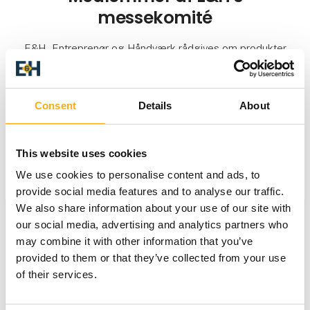
messekomité
E&H - Entreprenør og Håndværk rådgives om produkter
og markeder af en messekomité. Denne er sammensat
af erfarne personer fra virksomheder, som afspejler
messens produktsammensætning. Samtidig er komitéen
Consent
Details
About
udstillernes såvel som de besøgendes garanti for, at
messen gennemføres på det højest mulige faglige
niveau.
This website uses cookies
We use cookies to personalise content and ads, to
provide social media features and to analyse our traffic.
We also share information about your use of our site with
our social media, advertising and analytics partners who
Klaus Meldgaard
may combine it with other information that you’ve
Afdelingschef, Meldgaard Handel A/S, formand for
provided to them or that they’ve collected from your use
Maskinleverandørerne
of their services.
Klaus Nissen