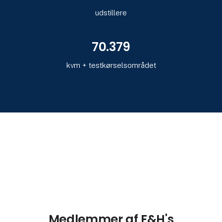
udstillere
80.000
kvm + testkørselsområdet
Medlemmer af E&H's