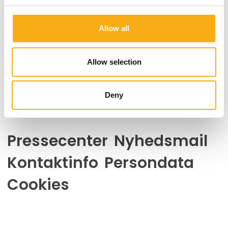
MCH Outdoor Arena
v/ Kaj Zartowsvej
Allow all
7400 Herning
Danmark
Allow selection
Kontakt os
Telefon: +45 99 26 99 26
Deny
E-mail:
ehmesse@mch.dk
Pressecenter
Nyhedsmail
Kontaktinfo
Persondata
Cookies