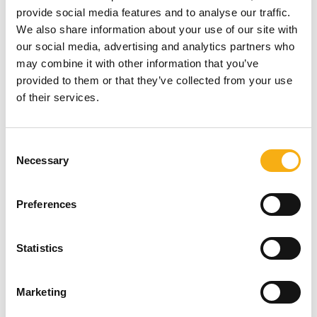
provide social media features and to analyse our traffic.
We also share information about your use of our site with
our social media, advertising and analytics partners who
may combine it with other information that you’ve
provided to them or that they’ve collected from your use
of their services.
E&H - Entreprenør og Håndværk er Danmarks største fagmesse for
Consent
entreprenør- og anlægsbranchen.
Necessary
Selection
E&H lader maskinerne tale og vise, hvad de virkelig dur til, når der
bliver tændt for motorerne på det store arbejdende messeområde
Preferences
udendørs. På messen findes gravemaskiner, læssemaskiner,
knusere og sorteringsanlæg, kraner, byggepladsindretning,
vejmateriel, værktøj, laserudstyr, tilbehør og meget mere.
Statistics
Facebook
Instagram
LinkedIn
YouTube
TikTok
Marketing
Find os