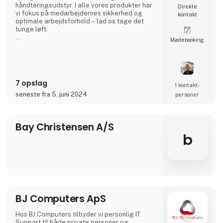
håndteringsudstyr. I alle vores produkter har
Direkte
vi fokus på medarbejdernes sikkerhed og
kontakt
optimale arbejdsforhold – lad os tage det
tunge løft.
Møde­booking
Asp Produktudvikling A/S er en mindre
virksomhed med 7 medarbejdere og har siden
1994 udviklet og produceret løfte- og
håndteringsudstyr til alle former for opgaver.
Vi producerer på eget værksted i Aars og
7 opslag
køre rundt i hele landet og fremviser vores
1 kontakt­
produkter.
seneste fra 5. juni 2024
personer
Vi specialproducerer også efter kunders øns
Bay Christensen A/S
b
BJ Computers ApS
Hos BJ Computers tilbyder vi personlig IT
Support til både private personer og