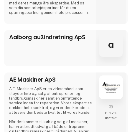
med deres mange års ekspertise. Med os
som din samarbejdspartner får du en
sparringspartner gennem hele processen fra
planlægning til udførelse. Vi sikrer også
service og reparation af både maskiner og
måleinstrumenter, så din byggeplads altid
fungerer optimalt.
Aalborg au2indretning ApS
Hos 3Aktive får du både et stort udvalg af
a
værktøj samt maskiner og den nødvendige
professio
AE Maskiner ApS
A.E. Maskiner ApS er en virksomhed, som
tilbyder køb og salg af entreprenør- og
landbrugsmaskiner samt en omfattende
service inden for reparation. Vores ekspertise
dækker hele spektret, og vi er dedikerede til
at levere den bedste kvalitet til vores kunder.
Direkte
kontakt
Når det kommer til køb og salg af maskiner,
har vi et bredt udvalg af både entreprenør-
og landbrugsmaskiner til rådighed. Vi sikrer,