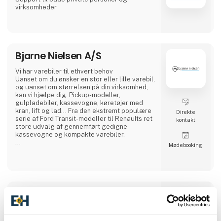
virksomheder
Bjarne Nielsen A/S
Vi har varebiler til ethvert behov
Uanset om du ønsker en stor eller lille varebil,
og uanset om størrelsen på din virksomhed,
kan vi hjælpe dig. Pickup-modeller,
gulpladebiler, kassevogne, køretøjer med
kran, lift og lad... Fra den ekstremt populære
Direkte
serie af Ford Transit-modeller til Renaults ret
kontakt
store udvalg af gennemført gedigne
kassevogne og kompakte varebiler.
Møde­booking
Vi har det hele.
I samtlige Bjarne Nielsen-bilhuse finder du et
dedikeret og professionelt personale, der kan
hjælpe jer med jeres næste varebil. Vi
servicerer kunder i alle ender af
bott-danmark a/s
behovspyramiden - uanset om det er den lille
b
enkeltmandsvirksomhed, der blot skal bruge
en F