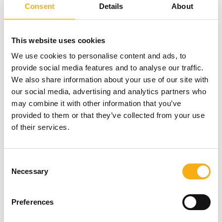
Consent
Details
About
This website uses cookies
Brdr. Holst Sørensen A/S
We use cookies to personalise content and ads, to
Vi importerer, sælger og servicerer
landbrugs- og entreprenørmaskiner. Med et
provide social media features and to analyse our traffic.
omfattende forhandlernet i Danmark og
We also share information about your use of our site with
Sverige betjener vi både bygge- og
anlægsbranchen samt landbruget, fra lokale
our social media, advertising and analytics partners who
kunder til større selskaber. Vi har omkring 60
Direkte
may combine it with other information that you’ve
medarbejdere, der håndterer salg, service,
kontakt
reparation og reservedelssalg.
provided to them or that they’ve collected from your use
of their services.
4 kontakt­
Consent
personer
Necessary
Selection
Brevis Forsikringsmæglerne
Preferences
A/S