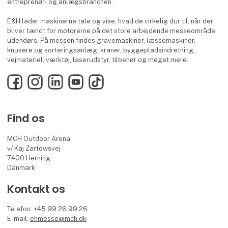
entreprenør- og anlægsbranchen.
E&H lader maskinerne tale og vise, hvad de virkelig dur til, når der
bliver tændt for motorerne på det store arbejdende messeområde
udendørs. På messen findes gravemaskiner, læssemaskiner,
knusere og sorteringsanlæg, kraner, byggepladsindretning,
vejmateriel, værktøj, laserudstyr, tilbehør og meget mere.
Facebook
Instagram
LinkedIn
YouTube
TikTok
Find os
MCH Outdoor Arena
v/ Kaj Zartowsvej
7400 Herning
Danmark
Kontakt os
Telefon: +45 99 26 99 26
E-mail:
ehmesse@mch.dk