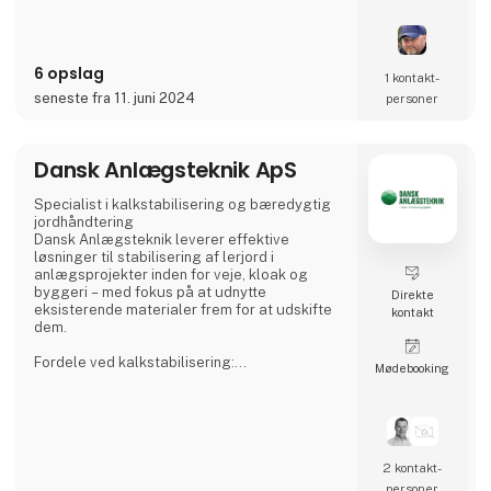
6 opslag
1 kontakt­
seneste fra 11. juni 2024
personer
Dansk Anlægsteknik ApS
Specialist i kalkstabilisering og bæredygtig
jordhåndtering
Dansk Anlægsteknik leverer effektive
løsninger til stabilisering af lerjord i
anlægsprojekter inden for veje, kloak og
byggeri – med fokus på at udnytte
Direkte
eksisterende materialer frem for at udskifte
kontakt
dem.
Fordele ved kalkstabilisering:
Møde­booking
Markant forbedret bæreevne og holdbarhed
Reduktion af jordudskiftning og materiale
forbrug
Mindre transport og lavere CO₂-aftryk
Genanvendelse af opgravet jord direkte på
pladsen
2 kontakt­
personer