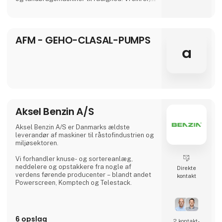
at vores priser er konkurrencedygtige,
samtidig med at vi opretholder en høj
standard for kvalitet og pålidelighed.
AFM - GEHO-CLASAL-PUMPS
Hvis dine maskiner har behov for reparation,
kan du stole på os. Vores erfarne teknikere er
a
specialiserede inden for både entreprenør- o
Aksel Benzin A/S
Aksel Benzin A/S er Danmarks ældste
leverandør af maskiner til råstofindustrien og
miljøsektoren.
Vi forhandler knuse- og sortereanlæg,
neddelere og opstakkere fra nogle af
Direkte
verdens førende producenter – blandt andet
kontakt
Powerscreen, Komptech og Telestack.
6 opslag
2 kontakt­