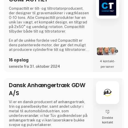
Compacttilt er tilt- og tiltrotatorproducent,
der designer til gravemaskiner i vægtklassen
0-10 tons. Alle Compacttilt produkter har en
unik lav vægt, et kompakt design, en tiltgrad
på 2x50° og uendelig rotation. Compacttilt
tilbyder både tilt og tiltrotatorer.
En af de unikke fordele ved Compacttilt er
dens patenterede motor, der gør det muligt
at producere cylinderfrie tilt og tiltrotatorer.
Dette gør Compacttilt ideel til arbejde i
smalle grøfter.
16 opslag
4 kontakt­
seneste fra 31. oktober 2024
personer
Compacttilt er smal i størrelse og lav vægt,
hvilket gør produktet nemt at håndtere og
manøvrere, selv under trange arbejdsforhold.
Det giver maskinføreren større kontrol og
Dansk Anhængertræk GDW
præcision ved u
A/S
Vi er en dansk producent af anhængertræk,
trin og panelbeskytter, samt andet udstyr i
metal til automobilindustrien, som
underleverandør, vi har Tüv godkendelser på
Direkte
anhængertræk og vi kan laserskære bukke
kontakt
svejse og pulverlakerer.