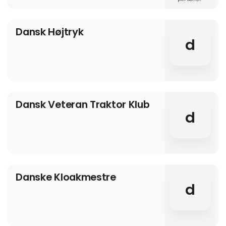
Resultatet er en hurtigere, grønnere og mere
økonomisk løsning, der skaber værdi for både
entreprenør og bygherre.
Dansk Højtryk
d
Dansk Veteran Traktor Klub
d
Danske Kloakmestre
d