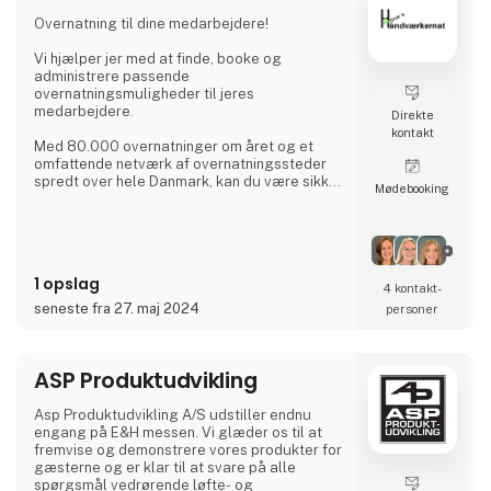
Overnatning til dine medarbejdere!
Vi hjælper jer med at finde, booke og
administrere passende
overnatningsmuligheder til jeres
medarbejdere.
Direkte
kontakt
Med 80.000 overnatninger om året og et
omfattende netværk af overnatningssteder
spredt over hele Danmark, kan du være sikker
Møde­booking
på, at vi finder den rette løsning til dine behov.
Vores dedikerede team står klar til at hjælpe
jer - 24/7.
1 opslag
4 kontakt­
seneste fra 27. maj 2024
personer
ASP Produktudvikling
Asp Produktudvikling A/S udstiller endnu
engang på E&H messen. Vi glæder os til at
fremvise og demonstrere vores produkter for
gæsterne og er klar til at svare på alle
spørgsmål vedrørende løfte- og