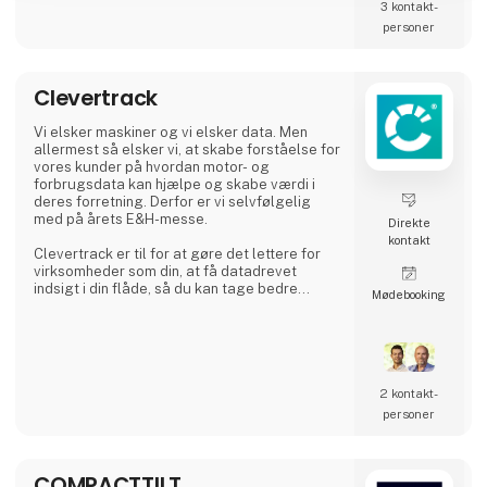
3 kontakt­
desuden slid- og reservedele til alle mærker
på det danske marked og stræber efter at
personer
kunne hjælpe omgående, så din virksomhed
kan drives effektivt uden unødig spildtid.
Clevertrack
Vores kunder findes i hele
Vi elsker maskiner og vi elsker data. Men
allermest så elsker vi, at skabe forståelse for
vores kunder på hvordan motor- og
forbrugsdata kan hjælpe og skabe værdi i
deres forretning. Derfor er vi selvfølgelig
med på årets E&H-messe.
Direkte
kontakt
Clevertrack er til for at gøre det lettere for
virksomheder som din, at få datadrevet
indsigt i din flåde, så du kan tage bedre
Møde­booking
beslutninger, der gavner både din forretning
og miljøet.
Vores teknologi gør det muligt, at du kan
kombinere GPS-tracking med datalæsning på
tværs af dine biler og maskiner og derfor kun
skal bruge én platform til, at se dit faktiske
2 kontakt­
forbrug og CO2-aftryk.
personer
COMPACTTILT