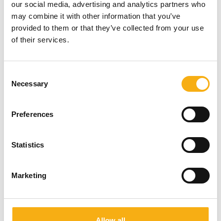
our social media, advertising and analytics partners who
may combine it with other information that you’ve
provided to them or that they’ve collected from your use
of their services.
E&H - Entreprenør og Håndværk er Danmarks største fagmesse for
entreprenør- og anlægsbranchen.
E&H lader maskinerne tale og vise, hvad de virkelig dur til, når der
Consent
bliver tændt for motorerne på det store arbejdende messeområde
Necessary
Selection
udendørs. På messen findes gravemaskiner, læssemaskiner,
knusere og sorteringsanlæg, kraner, byggepladsindretning,
vejmateriel, værktøj, laserudstyr, tilbehør og meget mere.
Preferences
Facebook
Instagram
LinkedIn
YouTube
TikTok
Statistics
Find os
Marketing
MCH Outdoor Arena
v/ Kaj Zartowsvej
7400 Herning
Danmark
Allow all