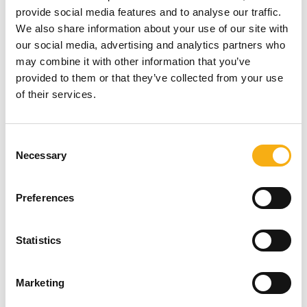
provide social media features and to analyse our traffic.
We also share information about your use of our site with
our social media, advertising and analytics partners who
may combine it with other information that you’ve
provided to them or that they’ve collected from your use
of their services.
E&H - Entreprenør og Håndværk er Danmarks største fagmesse for
Consent
entreprenør- og anlægsbranchen.
Necessary
Selection
E&H lader maskinerne tale og vise, hvad de virkelig dur til, når der
bliver tændt for motorerne på det store arbejdende messeområde
Preferences
udendørs. På messen findes gravemaskiner, læssemaskiner,
knusere og sorteringsanlæg, kraner, byggepladsindretning,
vejmateriel, værktøj, laserudstyr, tilbehør og meget mere.
Statistics
Facebook
Instagram
LinkedIn
YouTube
TikTok
Marketing
Find os