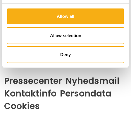
MCH Outdoor Arena
v/ Kaj Zartowsvej
Allow all
7400 Herning
Danmark
Allow selection
Kontakt os
Telefon: +45 99 26 99 26
Deny
E-mail:
ehmesse@mch.dk
Pressecenter
Nyhedsmail
Kontaktinfo
Persondata
Cookies