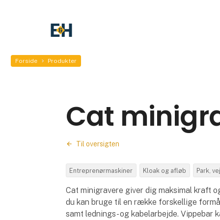
Forside
Produkter
Cat minigr
Til oversigten
Entreprenørmaskiner
Kloak og afløb
Park, v
Cat minigravere giver dig maksimal kraft 
du kan bruge til en række forskellige formå
samt lednings- og kabelarbejde. Vippebar ka