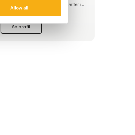
udfordringer og behov og sammensætter i
Allow all
samarbejde med dig den rette maskinløsning.
Zeppelins historie går helt tilbage til 1908,
hvor Ferdinand Graf von Zeppelin
Se profil
grundlagde Luftschiffbau Zeppelin. Det, som
du forme