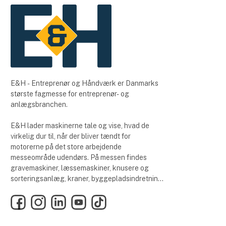
E&H - Entreprenør og Håndværk er Danmarks
største fagmesse for entreprenør- og
anlægsbranchen.
E&H lader maskinerne tale og vise, hvad de
virkelig dur til, når der bliver tændt for
motorerne på det store arbejdende
messeområde udendørs. På messen findes
gravemaskiner, læssemaskiner, knusere og
sorteringsanlæg, kraner, byggepladsindretning,
vejmateriel, værktøj, laserudstyr, tilbehør og
Facebook
Instagram
LinkedIn
YouTube
TikTok
meget mere.