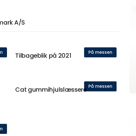
nmark A/S
en
På messen
Tilbageblik på 2021
På messen
Cat gummihjulslæssere
en