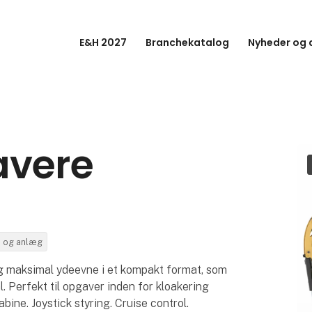
E&H 2027
Branchekatalog
Nyheder og a
avere
ej og anlæg
og maksimal ydeevne i et kompakt format, som
l. Perfekt til opgaver inden for kloakering
bine. Joystick styring. Cruise control.