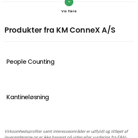
keyboard_arrow_down
Jonas Kjær
Head of Technology
Kontakt
Produkter fra KM ConneX A/S
Lars Overballe
CEO
People Counting
Kontakt
Kantineløsning
Virksomhedsprofiler samt interesseområder er udfyldt og tilføjet af
leverandørerne og er ikke baseret på viden eller vurdering fra E&H -