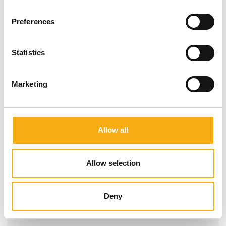
Preferences
Statistics
Marketing
Gå til hjemmeside
Allow all
Antal medarbejdere
Allow selection
11-25
Deny
Lokationer
Fredericia, Danmark