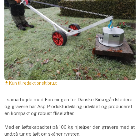
Kun til redaktionelt brug
download
I samarbejde med Foreningen for Danske Kirkegårdsledere
og gravere har Asp Produktudvikling udviklet og produceret
en kompakt og robust fliseløfter.
Med en løftekapacitet på 100 kg hjælper den gravere med at
undgå tunge løft og skåner ryggen.