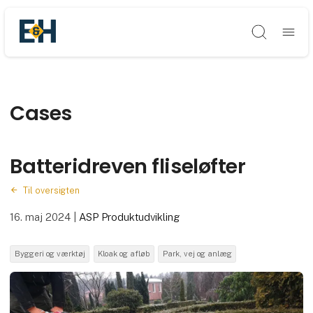
Søg
Cases
Batteridreven fliseløfter
Til oversigten
16. maj 2024
|
ASP Produktudvikling
Byggeri og værktøj
Kloak og afløb
Park, vej og anlæg