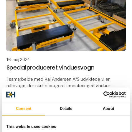
16. maj 2024
Specialproduceret vinduesvogn
I samarbejde med Kai Andersen A/S udviklede vi en
rullevogn, der skulle bruges til montering af vinduer
på Danmarks højeste bygning, Light House i Aarhus.
Da huset var så højt, blev vinduerne kran
Consent
Details
About
This website uses cookies