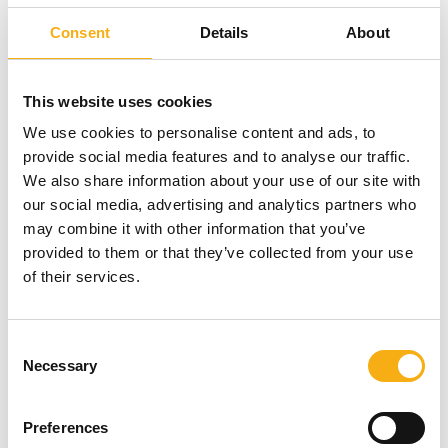
Consent
Details
About
#397 Simplex Supreme
This website uses cookies
We use cookies to personalise content and ads, to
provide social media features and to analyse our traffic.
We also share information about your use of our site with
Entreprenør & Håndværk 2024
Produktet er medbragt på messen
our social media, advertising and analytics partners who
may combine it with other information that you’ve
Dette produkt kan opleves på udstillerens stand på messen
provided to them or that they’ve collected from your use
of their services.
Consent
Necessary
Selection
Preferences