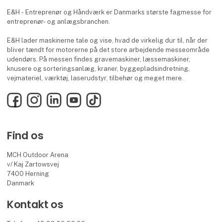
E&H - Entreprenør og Håndværk er Danmarks største fagmesse for
entreprenør- og anlægsbranchen.
E&H lader maskinerne tale og vise, hvad de virkelig dur til, når der
bliver tændt for motorerne på det store arbejdende messeområde
udendørs. På messen findes gravemaskiner, læssemaskiner,
knusere og sorteringsanlæg, kraner, byggepladsindretning,
vejmateriel, værktøj, laserudstyr, tilbehør og meget mere.
Facebook
Instagram
LinkedIn
YouTube
TikTok
Find os
MCH Outdoor Arena
v/ Kaj Zartowsvej
7400 Herning
Danmark
Kontakt os