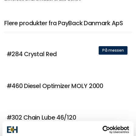
Flere produkter fra PayBack Danmark ApS
På messen
#284 Crystal Red
#460 Diesel Optimizer MOLY 2000
#302 Chain Lube 46/120