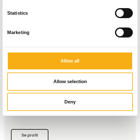
Statistics
Marketing
Produktet er tilføjet af:
PayBack Danmark ApS
Allow all
Hos Payback Lubricants Danmark er vi specialister i højt
ydende produkter og rådgivning af vores kunder, indenfor
mange forskellige brancher som transport, entreprenør,
landbrug, skovbrug, industrielproduktion og marine mf. Vi
Allow selection
tilbyder en bred portefølje af motorolier, transmissionsolier,
hydraulikolier, kompressorolier, smørefedter, olie- og
brændstofadditiver samt kemikalier til affedtning og vask.
Deny
Vores produkter tilbyder reduceret forbrug, forlænget
levetid og rentabilitet.
Hos Payback Lubricants arbejder vi målrettet med at
begrænse vores kunders forbrug af såvel smøremidler og
brændst
Se profil