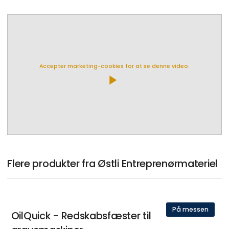
Accepter marketing-cookies for at se denne video.
play_arrow
Flere produkter fra Østli Entreprenørmateriel
På messen
OilQuick - Redskabsfæster til