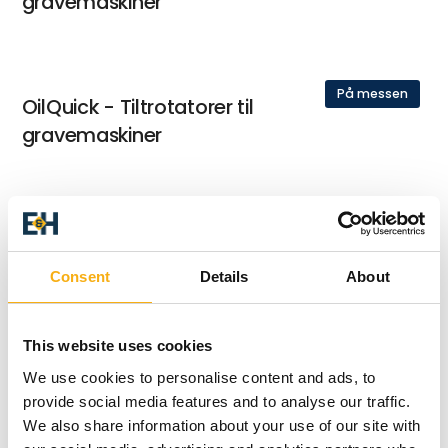
gravemaskiner
På messen
OilQuick - Tiltrotatorer til
gravemaskiner
På messen
OilQuick - Redskabsfæster til
læssemaskiner
Consent
Details
About
This website uses cookies
På messen
OilQuick - Redskabsfæster til
We use cookies to personalise content and ads, to
gaffeltrucks
provide social media features and to analyse our traffic.
We also share information about your use of our site with