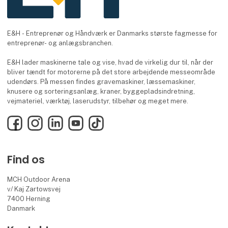
E&H - Entreprenør og Håndværk er Danmarks største fagmesse for
entreprenør- og anlægsbranchen.
E&H lader maskinerne tale og vise, hvad de virkelig dur til, når der
bliver tændt for motorerne på det store arbejdende messeområde
udendørs. På messen findes gravemaskiner, læssemaskiner,
knusere og sorteringsanlæg, kraner, byggepladsindretning,
vejmateriel, værktøj, laserudstyr, tilbehør og meget mere.
Facebook
Instagram
LinkedIn
YouTube
TikTok
Find os
MCH Outdoor Arena
v/ Kaj Zartowsvej
7400 Herning
Danmark