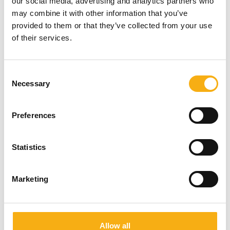
our social media, advertising and analytics partners who
may combine it with other information that you’ve
På messen
provided to them or that they’ve collected from your use
OilQuick - Redskabsfæster til kraner
of their services.
Consent
På messen
Demarec - Sortergrabbe
Necessary
Selection
Preferences
Statistics
Entreprenør & Håndværk 2024
Produktet er medbragt på messen
Marketing
Dette produkt kan opleves på udstillerens stand på messen
Allow all