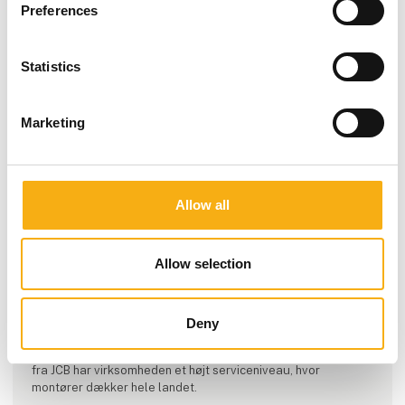
Preferences
Statistics
Marketing
Allow all
Allow selection
Produktet er tilføjet af:
Reesink Construction A/S | JCB
Deny
Reesink Construction er importør af JCB
entreprenørmaskiner. Udover salg af nye kvalitets maskiner
fra JCB har virksomheden et højt serviceniveau, hvor
montører dækker hele landet.