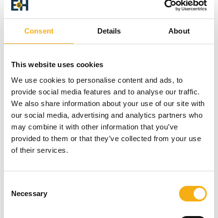
JCB Minigraver
Consent
Details
About
På messen
JCB Teleskoplæsser
This website uses cookies
We use cookies to personalise content and ads, to
provide social media features and to analyse our traffic.
På messen
We also share information about your use of our site with
JCB Gummihjulslæsser
our social media, advertising and analytics partners who
may combine it with other information that you’ve
provided to them or that they’ve collected from your use
of their services.
Entreprenør & Håndværk 2024
Consent
Produktet er medbragt på messen
Necessary
Selection
Dette produkt kan opleves på udstillerens stand på messen