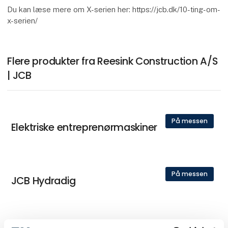
Du kan læse mere om X-serien her: https://jcb.dk/10-ting-om-
x-serien/
Flere produkter fra Reesink Construction A/S
| JCB
På messen
Elektriske entreprenørmaskiner
På messen
JCB Hydradig