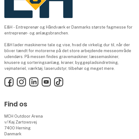
E&H - Entreprenør og Håndværk er Danmarks største fagmesse for
entreprenør- og anlægsbranchen.
E&H lader maskinerne tale og vise, hvad de virkelig dur til, når der
bliver tændt for motorerne på det store arbejdende messeområde
udendørs. På messen findes gravemaskiner, læssemaskiner,
knusere og sorteringsanlæg, kraner, byggepladsindretning,
vejmateriel, værktøj, laserudstyr, tilbehør og meget mere.
Facebook
Instagram
LinkedIn
YouTube
TikTok
Find os
MCH Outdoor Arena
v/ Kaj Zartowsvej
7400 Herning
Danmark