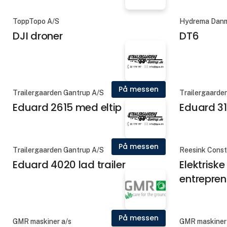
ToppTopo A/S
Hydrema Danm
DJI droner
DT6
På messen
Trailergaarden Gantrup A/S
Trailergaarde
Eduard 2615 med eltip
Eduard 311
På messen
Trailergaarden Gantrup A/S
Reesink Const
Eduard 4020 lad trailer
Elektriske
entrepre
På messen
GMR maskiner a/s
GMR maskiner