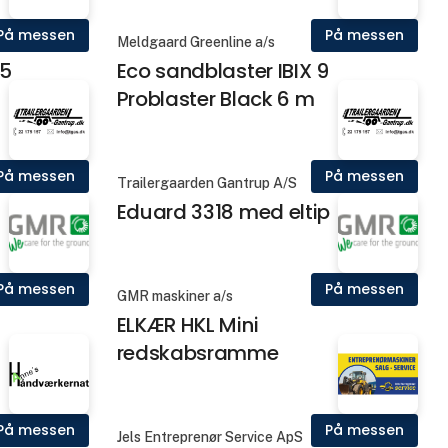
På messen
På messen
Meldgaard Greenline a/s
25
Eco sandblaster IBIX 9
Problaster Black 6 m
På messen
På messen
Trailergaarden Gantrup A/S
Eduard 3318 med eltip
På messen
På messen
GMR maskiner a/s
ELKÆR HKL Mini
redskabsramme
På messen
På messen
Jels Entreprenør Service ApS