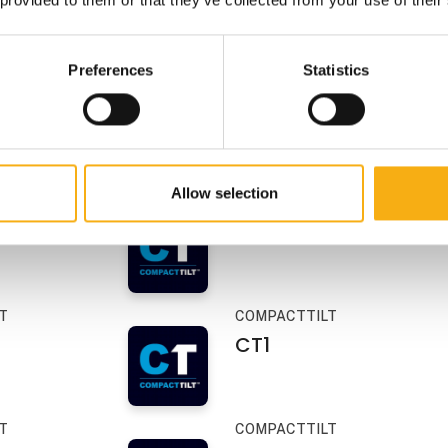
På messen
mark A/S
Zeppelin Danmark A/S
Preferences
Statistics
emaskiner
Cat gummihjulslæss
På messen
Jels Entreprenør Service ApS
Allow selection
X510 Autostyring
CMB Srl
T
COMPACTTILT
CT1
T
COMPACTTILT