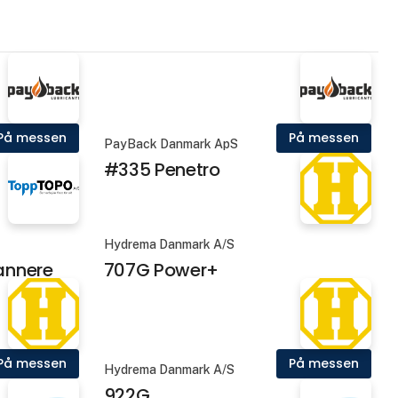
På messen
På messen
PayBack Danmark ApS
#335 Penetro
Hydrema Danmark A/S
annere
707G Power+
På messen
På messen
Hydrema Danmark A/S
922G