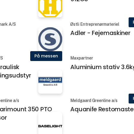
ark A/S
Østli Entreprenørmateriel
Adler - Fejemaskiner
På messen
/S
Maxpartner
raulisk
Aluminium stativ 3.6k
ingsudstyr
enline a/s
Meldgaard Greenline a/s
Varimount 350 PTO
Aquanife Restomaster
or