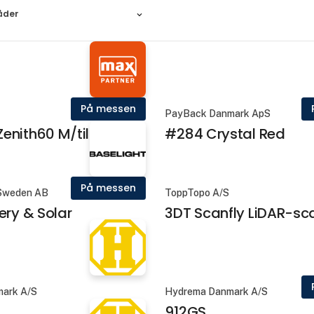
åder
På messen
PayBack Danmark ApS
nith60 M/tilt
#284 Crystal Red
På messen
 Sweden AB
ToppTopo A/S
ery & Solar
3DT Scanfly LiDAR-sc
ark A/S
Hydrema Danmark A/S
912GS