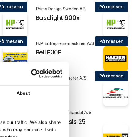
På messen
På messen
Prime Design Sweden AB
Baselight 600x
På messen
På messen
H.P. Entreprenørmaskiner A/S
Bell B30E
På messen
På messen
Kaeser Kompressorer A/S
Booster
About
På messen
Sønderup Maskinhandel A/S
nsport
CAST Genesis 25
se our traffic. We also share
ers who may combine it with
 services.