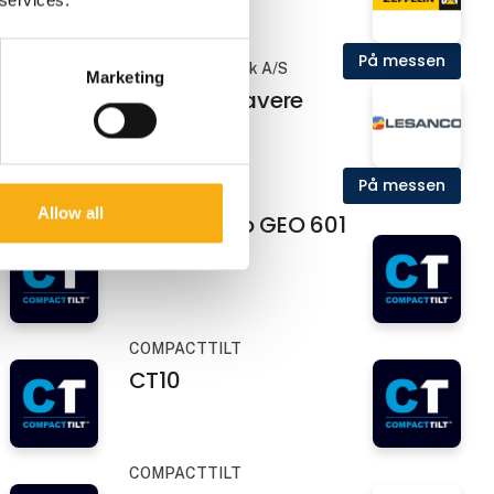
På messen
På messen
Zeppelin Danmark A/S
Marketing
ere
Cat minigravere
På messen
På messen
Lesanco
Allow all
Comacchio GEO 601
COMPACTTILT
CT10
COMPACTTILT