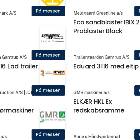
På messen
ark A/S
Meldgaard Greenline a/s
Eco sandblaster IBIX 
Problaster Black
På messen
n Gantrup A/S
Trailergaarden Gantrup A/S
6 Lad trailer
Eduard 3116 med eltip
På messen
ruction A/S | JCB
GMR maskiner a/s
ELKÆR HKL Ex
nørmaskiner
redskabsramme
På messen
 a/s
Anne´s Håndværkernat