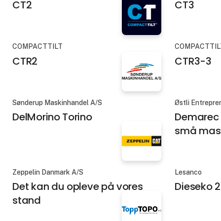
CT2
CT3
COMPACTTILT
COMPACTTIL
CTR2
CTR3-3
Sønderup Maskinhandel A/S
Østli Entrepre
DelMorino Torino
Demarec -
små mask
Zeppelin Danmark A/S
Lesanco
Det kan du opleve på vores
Dieseko 
stand