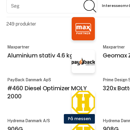
Søg
Søg
Interesseomr
249
produkter
Maxpartner
Maxpartner
Aluminium stativ 4.6 kg
Geomax Ze
PayBack Danmark ApS
Prime Design
#460 Diesel Optimizer MOLY
320x Batt
2000
På messen
Hydrema Danmark A/S
Hydrema Danm
906G
908G