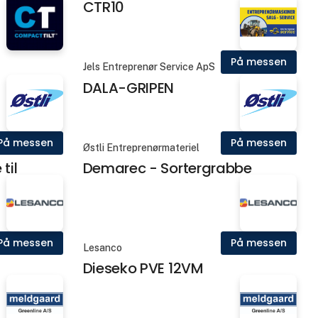
CTR10
På messen
Jels Entreprenør Service ApS
DALA-GRIPEN
På messen
På messen
Østli Entreprenørmateriel
til
Demarec - Sortergrabbe
På messen
På messen
Lesanco
Dieseko PVE 12VM