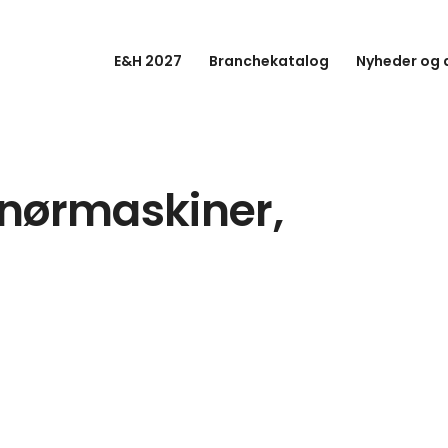
E&H 2027
Branchekatalog
Nyheder og a
enørmaskiner,