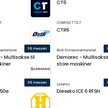
CT6
T
COMPACTTILT
CTR6
På messen
nørmateriel
Østli Entreprenørmateriel
 Multisakse til
Demarec - Multisakse 
iner
store maskiner
På messen
Lesanco
250e
Dieseko ICE 6 RFSH