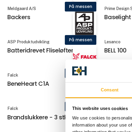
På messen
Meldgaard A/S
Prime Design
Backers
Baselight
På messen
ASP Produktudvikling
Lesanco
Batteridrevet Fliseløfter
BELL 100
På messen
Falck
Kaeser Kompr
BeneHeart C1A
Blæsere
Consent
På messen
This website uses cookies
Falck
JORTON A/S
Brandslukkere - 3 stk.
BSC kran
We use cookies to personalis
information about your use of
other information that you’ve