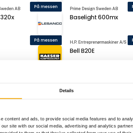
På messen
 Sweden AB
Prime Design Sweden AB
 320x
Baselight 600mx
På messen
H.P. Entreprenørmaskiner A/S
Bell B20E
På messen
essorer A/S
Jels Entreprenør Service ApS
BOMAG
Details
På messen
Heras Mobilhegn
kamera
Byggepladshegn, tra
e content and ads, to provide social media features and to analy
- adgangsløsninger
 our site with our social media, advertising and analytics partn
 provided to them or that they’ve collected from your use of their