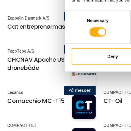
Consent
På messen
Zeppelin Danmark A/S
Zeppelin Dan
Necessary
Selection
Cat entreprenørmaskiner
Cat grav
På messen
ToppTopo A/S
ToppTopo A/S
Deny
CHCNAV Apache USV
CHCNAV N
dronebåde
På messen
Lesanco
COMPACTTIL
Comacchio MC-T15
CT-Oil
COMPACTTILT
COMPACTTIL