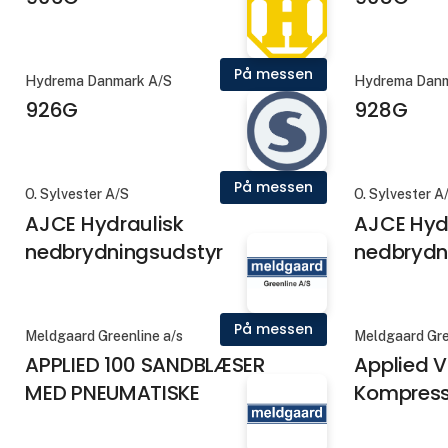
På messen
Hydrema Danmark A/S
Hydrema Danm
926G
928G
På messen
O. Sylvester A/S
O. Sylvester A
AJCE Hydraulisk
AJCE Hyd
nedbrydningsudstyr
nedbrydn
På messen
Meldgaard Greenline a/s
Meldgaard Gre
APPLIED 100 SANDBLÆSER
Applied 
MED PNEUMATISKE
Kompress